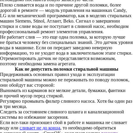
Плохо сливается вода и по причине другой поломки, более
дорогой в ремонте — модуль управления на машинках Candy,
LG или механический программатор, как в моделях стиральных
машин Siemens, Stinol, Атлант, Beko. Сигнал о завершении
стирки и сливе воды не поступает в сливной насос, необходим
профессиональный ремонт элементов управления.
Не работает слив — это еще одна поломка, за которую лучше
не браться человеку без специальных знаний. Это датчик уровня
воды в машинке. Если он передает заведомо неверную
информацию, то не уходит вода в заключительном этапе стирки.
Отремонтировать датчик не представляется возможным,
поэтому необходима замена агрегата.
Как не допустить поломки стиральной машины
Придерживаясь основных правил ухода и эксплуатации
стиральной машины можно не переживать по поводу поломок,
они обойдут вас стороной:
Вынимать из карманов все мелкие детали, бумажки, фантики
и прочий мусор перед стиркой.
Регулярно промывать фильтр сливного насоса. Хотя бы один раз
в три месяца.
Следить за состоянием сливного шланга и канализационной
системы во избежание засорения.
Если все-таки произошел сбой в работе и машинка не сливает
воду или
сливает не до конца
, то необходимо обратиться