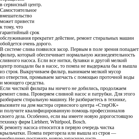
в сервисный центр.
Самостоятельное
вмешательство
может привести
к тому, что
гарантийный срок
обслуживания прекратит действие, ремонт стиральных машин
обойдется очень дорого.
В системе слива появился засор. Первым в поле зрения попадает
фильтр, который обеспечивает нормальную жизнедеятельность
сливного насоса. Если все нитки, булавки и другой мелкий
центр попадали бы в насос, то помпа не выдержала бы и вышла
из строя. Выкручиваем фильтр, вынимаем мелкий мусор
из отверстия, промываем запчасть с помощью проточной воды
и моющего средства.
Если чисткой фильтра вы ничего не добились, продолжаем
ремонт слива. Проверяем сливной насос и патрубки. Для этого
разбираем стиральную машину. Не разбираетесь в технике,
вызовите на дом мастера сервисного центра «СтирОК»
и получите квалифицированную помощь профессионалов
своего дела. Особенно, если вы имеете новую дорогостоящую
технику фирм Liebherr, Whirlpool, Bosch.
К ремонту насоса относится в первую очередь чистка
крыльчатки. Помпа перегорела или вышла из строя —
необходимо поставить новую запасную часть.